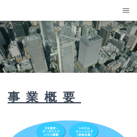
ナ
ビ
ゲ
ー
シ
ョ
ン
を
切
り
替
え
事業概要