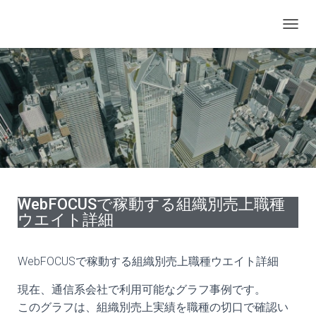
ナ
ビ
ゲ
ー
シ
ョ
ン
を
切
り
替
え
WebFOCUSで稼動する組織別売上職種
ウエイト詳細
WebFOCUSで稼動する組織別売上職種ウエイト詳細
現在、通信系会社で利用可能なグラフ事例です。
このグラフは、組織別売上実績を職種の切口で確認い